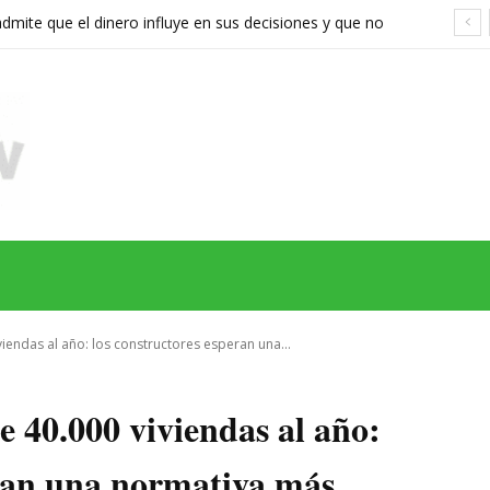
ite que el dinero influye en sus decisiones y que no
stán a la altura
MAS
SERIES
CINE
TEATRO
NEGOCIO
REDES
MORE
iendas al año: los constructores esperan una...
 40.000 viviendas al año:
eran una normativa más