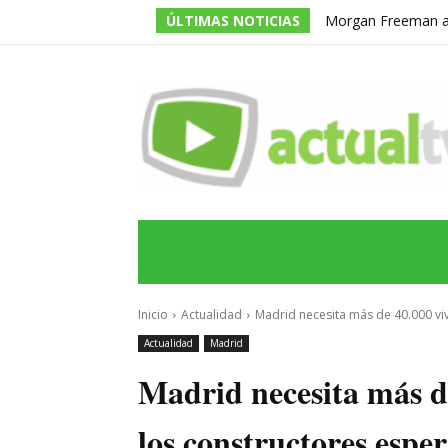
ÚLTIMAS NOTICIAS
Morgan Freeman adm
todos los guiones e
INICIO
ÚLTIMAS NOTICIAS
PROGRA
Inicio
Actualidad
Madrid necesita más de 40.000 viv
Actualidad
Madrid
Madrid necesita más de
los constructores esp