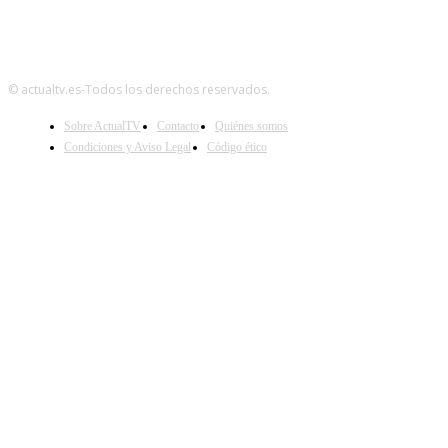
© actualtv.es-Todos los derechos reservados.
Sobre ActualTV
Contacto
Quiénes somos
Condiciones y Aviso Legal
Código ético