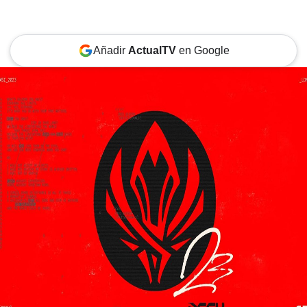
Añadir
ActualTV
en Google