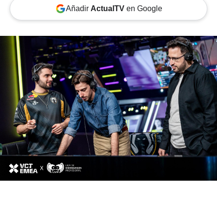
Añadir
ActualTV
en Google