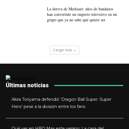
La deriva de Mediaset: años de bandazos
han convertido un imperio televisivo en un
grupo que ya no sabe qué quiere ser
Cargar más
Últimas noticias
Akira Toriyama defendió ‘Dragon Ball Super: Super
Hero’ pese a la división entre los fans
Qué ver en HBO Max este verano: La casa del