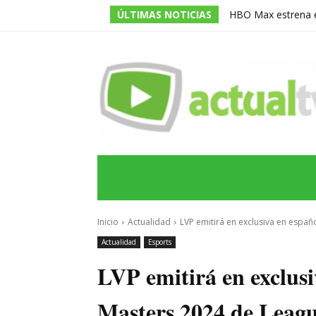
ÚLTIMAS NOTICIAS
HBO Max estrena en
‘La Casa del Dragó
INICIO
ÚLTIMAS NOTICIAS
PROGRA
Inicio
Actualidad
LVP emitirá en exclusiva en españ
Actualidad
Esports
LVP emitirá en exclus
Masters 2024 de Leag