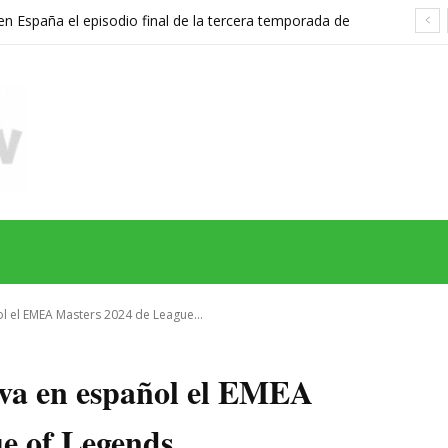
 España el episodio final de la tercera temporada de
n’ a esta fecha y hora
MAS
SERIES
CINE
TEATRO
NEGOCIO
REDES
MORE
ol el EMEA Masters 2024 de League...
iva en español el EMEA
ue of Legends