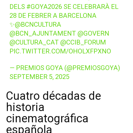
DELS
#GOYA2026
SE CELEBRARÀ EL
28 DE FEBRER A BARCELONA
✨
@BCNCULTURA
@BCN_AJUNTAMENT
@GOVERN
@CULTURA_CAT
@CCIB_FORUM
PIC.TWITTER.COM/OHOLXFPXNO
— PREMIOS GOYA (@PREMIOSGOYA)
SEPTEMBER 5, 2025
Cuatro décadas de
historia
cinematográfica
española