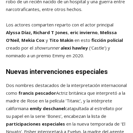
robo de un recién nacido de un hospital y una guerra entre
narcotraficantes, entre otros hechos.
Los actores comparten reparto con el actor principal
Alyssa Díaz,
Richard T Jones
,
eric invierno
,
Melissa
O’Neil
,
Mekia Cox
y
Tito Makin
en esto
ficción policial
creado por el
showrunner
alexi hawley
(‘Castle’) y
nominado a un premio Emmy en 2020.
Nuevas intervenciones especiales
Dos nombres destacados de la interpretación internacional
como
francis pescador
Actriz británica que interpretó a la
madre de Rose en la película ‘Titanic’, y la intérprete
californiana
emily deschanel
catapultada al estrellato por
su papel en la serie ‘Bones’, encabezan la lista de
participaciones especiales
en la nueva temporada de ‘El
Novato’. Fisher interpretará a Evelyn, la madre del agente