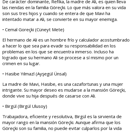
De carácter dominante, Refika, la madre de Ali, es quien lleva
las riendas en la familia Göreçki. Lo que más valora en su vida
son sus tres hijos y cuando se entera de que Mavi ha
intentado matar a Ali, se convierte en su mayor enemiga.
• Cemal Goreçki (Cüneyt Mete)
El hermano de Ali es un hombre frío y calculador acostumbrado
a hacer lo que sea para evadir su responsabilidad en los
problemas en los que se encuentra inmerso. Incluso ha
logrado que su hermano Ali se procese a sí mismo por un
crimen en su lugar.
• Hasibe Yılmazl (Ayşegül Ünsal)
La madre de Mavi, Hasibe, es una cazafortunas y una mujer
intrigante. Su mayor deseo es mudarse a la mansión Göreçki,
donde vive su hija después de casarse con Ali.
• Birgül (Birgül Ulusoy)
Trabajadora, eficiente y resolutiva, Birgül es la sirvienta de
mayor rango en la mansión Göreçki. Aunque afirma que los
Göreçki son su familia, no puede evitar culparlos por la vida