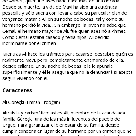
de Ahmet, quien fue asesinado hace más de una década.
Desde su muerte, la vida de Mavi ha sido una auténtica
pesadilla y sólo sueña con llevar a cabo su particular plan de
venganza: matar a Ali en su noche de bodas, tal y como su
hermano perdió la vida. . Sin embargo, la joven no sabe que
Cemal, el hermano mayor de Ali, fue quien asesinó a Ahmet.
Como Cemal estaba casado y tenía hijos, Ali decidió
incriminarse por el crimen.
Mientras Ali hace los trámites para casarse, descubre quién es
realmente Mavi, pero, completamente enamorado de ella,
decide callarse. En su noche de bodas, ella lo apuñala
superficialmente y él le asegura que no la denunciará si acepta
seguir viviendo con él.
Caracteres
Ali Göreçki (Emrah Erdoğan)
Altruista y carismático: así es Ali, miembro de la acaudalada
familia Göreçki, una de las más influyentes del pueblo de
Ürgüp. Para garantizar el bienestar de su familia, decide
cumplir condena en lugar de su hermano por un crimen que no