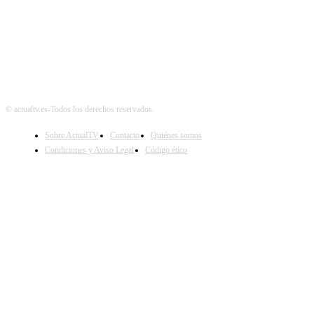
© actualtv.es-Todos los derechos reservados.
Sobre ActualTV
Contacto
Quiénes somos
Condiciones y Aviso Legal
Código ético