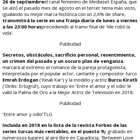
26 de septiembre
el canal femenino de Mediaset España, que
se alzó el pasado mes de agosto en el tercer tema más visto,
igualando su mejor marca histórica con un 2,6% de share,
transmitirá la serie en una franja diaria de lunes a viernes
a las 23:00 horas
precediendo al tramo final de ‘Me robó la
vida’.
Publicidad
Secretos, obstáculos, sacrificio personal, resentimiento,
un crimen del pasado y un oscuro plan de venganza.
marcará al extremo el romance de la pareja protagonista,
interpretada por el popular actor, cantante y compositor turco
Emrah Erdogan
(‘Kinali Kar’) y la modelo y actriz
Burcu Kiratli
(‘Dirilis: Ertugrul’), cuyo trabajo en ‘Entre el amor y el odio’ le
valió la Palma de Oro a la Mejor Actriz de Televisión en 2018.
Publicidad
‘Entre amor y odio’
TLG
Incluida en 2018 en la lista de la revista Forbes de las
series turcas más rentables, en el puesto 9
y grabado en
numerosos lugares al aire libre en Capadocia, ‘Between Love