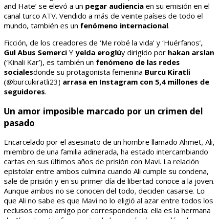
and Hate’ se elevó a un
pegar
audiencia
en su emisión en el
canal turco ATV. Vendido a más de veinte países de todo el
mundo, también es un
fenómeno internacional
.
Ficción, de los creadores de ‘Me robé la vida’ y ‘Huérfanos’,
Gul Abus Semerci
Y
yelda eroglú
y dirigido por
hakan arslan
(‘Kinali Kar’), es también un
fenómeno de las redes
sociales
donde su protagonista femenina
Burcu Kiratli
(@burcukiratli23)
arrasa en Instagram con 5,4 millones de
seguidores
.
Un amor imposible marcado por un crimen del
pasado
Encarcelado por el asesinato de un hombre llamado Ahmet, Ali,
miembro de una familia adinerada, ha estado intercambiando
cartas en sus últimos años de prisión con Mavi. La relación
epistolar entre ambos culmina cuando Ali cumple su condena,
sale de prisión y en su primer día de libertad conoce a la joven.
Aunque ambos no se conocen del todo, deciden casarse. Lo
que Ali no sabe es que Mavi no lo eligió al azar entre todos los
reclusos como amigo por correspondencia: ella es la hermana