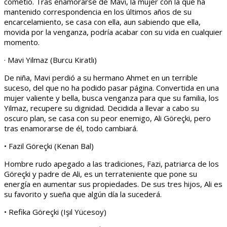
cometió. Tras enamorarse de Mavi, la mujer con la que ha
mantenido correspondencia en los últimos años de su
encarcelamiento, se casa con ella, aun sabiendo que ella,
movida por la venganza, podría acabar con su vida en cualquier
momento.
· Mavi Yilmaz (Burcu Kiratlı)
De niña, Mavi perdió a su hermano Ahmet en un terrible
suceso, del que no ha podido pasar página. Convertida en una
mujer valiente y bella, busca venganza para que su familia, los
Yilmaz, recupere su dignidad. Decidida a llevar a cabo su
oscuro plan, se casa con su peor enemigo, Ali Göreçki, pero
tras enamorarse de él, todo cambiará.
• Fazil Göreçki (Kenan Bal)
Hombre rudo apegado a las tradiciones, Fazi, patriarca de los
Göreçki y padre de Ali, es un terrateniente que pone su
energía en aumentar sus propiedades. De sus tres hijos, Ali es
su favorito y sueña que algún día la sucederá.
• Refika Göreçki (Işıl Yücesoy)