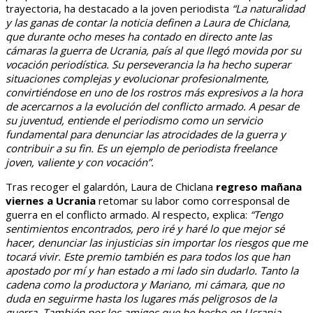
trayectoria, ha destacado a la joven periodista
“La naturalidad
y las ganas de contar la noticia definen a Laura de Chiclana,
que durante ocho meses ha contado en directo ante las
cámaras la guerra de Ucrania, país al que llegó movida por su
vocación periodística. Su perseverancia la ha hecho superar
situaciones complejas y evolucionar profesionalmente,
convirtiéndose en uno de los rostros más expresivos a la hora
de acercarnos a la evolución del conflicto armado. A pesar de
su juventud, entiende el periodismo como un servicio
fundamental para denunciar las atrocidades de la guerra y
contribuir a su fin. Es un ejemplo de periodista freelance
joven, valiente y con vocación”.
Tras recoger el galardón, Laura de Chiclana
regreso mañana
viernes a Ucrania
retomar su labor como corresponsal de
guerra en el conflicto armado. Al respecto, explica:
“Tengo
sentimientos encontrados, pero iré y haré lo que mejor sé
hacer, denunciar las injusticias sin importar los riesgos que me
tocará vivir. Este premio también es para todos los que han
apostado por mí y han estado a mi lado sin dudarlo. Tanto la
cadena como la productora y Mariano, mi cámara, que no
duda en seguirme hasta los lugares más peligrosos de la
guerra. También por los amigos que he hecho en Ucrania,