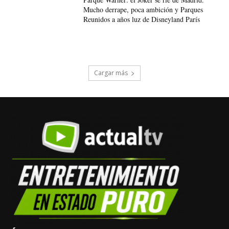
Mucho derrape, poca ambición y Parques
Reunidos a años luz de Disneyland París
Cargar más