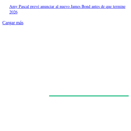
Amy Pascal prevé anunciar al nuevo James Bond antes de que termine
2026
Cargar más
Últimas noticias
Kit Connor habría sido elegido como Cíclope para la
película de X-Men dirigida por Jake Schreier