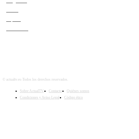
Programas
Redes
Esports
Audiencias
© actualtv.es-Todos los derechos reservados.
Sobre ActualTV
Contacto
Quiénes somos
Condiciones y Aviso Legal
Código ético