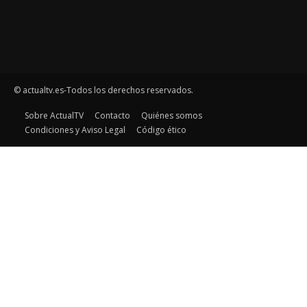
© actualtv.es-Todos los derechos reservados.
Sobre ActualTV
Contacto
Quiénes somos
Condiciones y Aviso Legal
Código ético