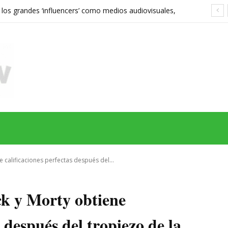
 los grandes ‘influencers’ como medios audiovisuales,
568 euros expone las grietas del sistema
MAS
SERIES
CINE
TEATRO
NEGOCIO
REDES
MORE
 calificaciones perfectas después del...
k y Morty obtiene
s después del tropiezo de la