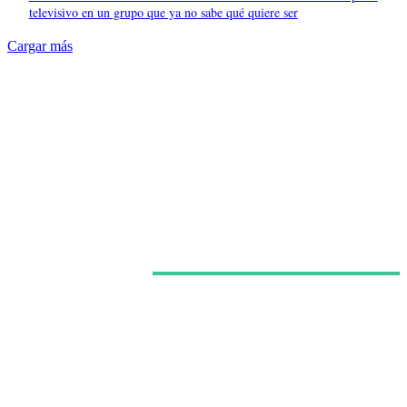
televisivo en un grupo que ya no sabe qué quiere ser
Cargar más
Últimas noticias
Akira Toriyama defendió ‘Dragon Ball Super: Super
Hero’ pese a la división entre los fans