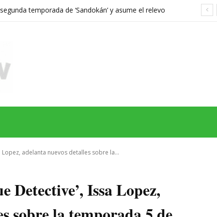
a segunda temporada de ‘Sandokán’ y asume el relevo
gonizada por Can Yaman
MAS
SERIES
CINE
TEATRO
NEGOCIO
REDES
MORE
 Lopez, adelanta nuevos detalles sobre la...
 Detective’, Issa Lopez,
es sobre la temporada 5 de