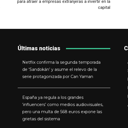
para atraer a empresas extranjeras a invertir en la
e
capital
Últimas noticias
C
Netflix confirma la segunda temporada
de ‘Sandokán’ y asume el relevo de la
serie protagonizada por Can Yaman
España ya regula a los grandes
‘influencers’ como medios audiovisuales,
pero una multa de 568 euros expone las
grietas del sistema