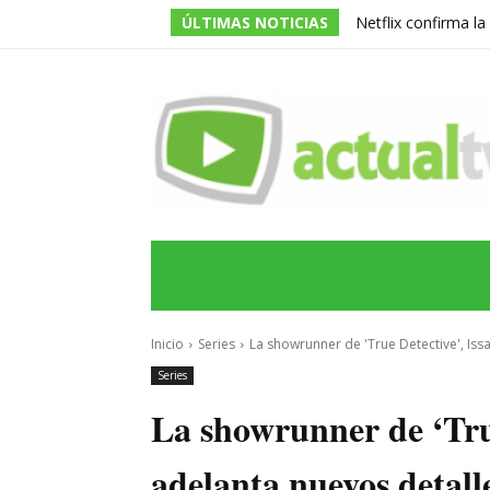
ÚLTIMAS NOTICIAS
Netflix confirma l
de la serie prota
INICIO
ÚLTIMAS NOTICIAS
PROGRA
Inicio
Series
La showrunner de 'True Detective', Issa
Series
La showrunner de ‘True
adelanta nuevos detall