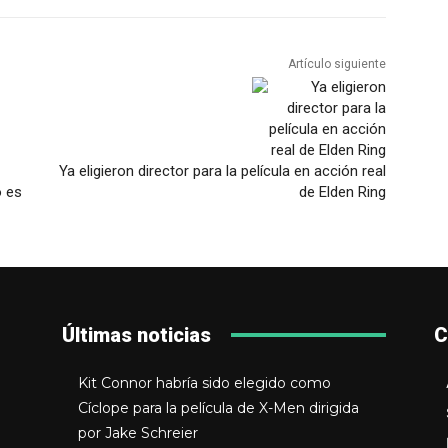
Artículo siguiente
Ya eligieron director para la película en acción real
o es
de Elden Ring
Últimas noticias
C
Kit Connor habría sido elegido como
Cíclope para la película de X-Men dirigida
por Jake Schreier