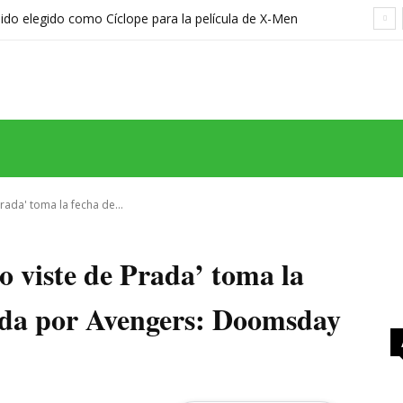
sido elegido como Cíclope para la película de X-Men
hreier
MAS
SERIES
CINE
TEATRO
NEGOCIO
REDES
MORE
Prada' toma la fecha de...
lo viste de Prada’ toma la
rada por Avengers: Doomsday