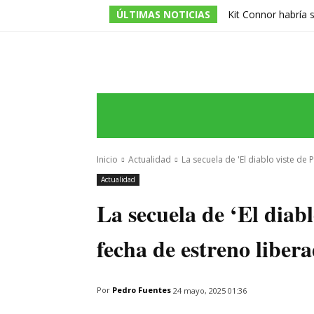
ÚLTIMAS NOTICIAS
Kit Connor habría 
dirigida por Jake Sc
INICIO
ÚLTIMAS NOTICIAS
PROGRA
Inicio
Actualidad
La secuela de 'El diablo viste de 
Actualidad
La secuela de ‘El diab
fecha de estreno libe
Por
Pedro Fuentes
24 mayo, 2025 01:36