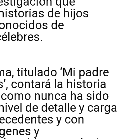
estigación que
istorias de hijos
conocidos de
élebres.
a, titulado ‘Mi padre
’, contará la historia
s como nunca ha sido
ivel de detalle y carga
recedentes y con
ágenes y