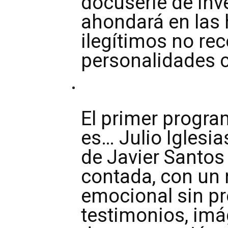
docuserie de inv
ahondará en las h
ilegítimos no re
personalidades c
El primer program
es… Julio Iglesias
de Javier Santo
contada, con un n
emocional sin p
testimonios, im