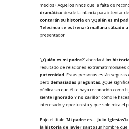
medios? Aquellos niños que, a falta de recon
dramático
desde la infancia para intentar 
contarán su historia
en
‘¿Quién es mi pad
Telecinco
se estrenará mañana sábado a 
presentador
‘¿Quién es mi padre?
‘ abordará
las histor
resultado de relaciones extramatrimoniales
paternidad
. Estas personas están seguras 
pero
demasiadas preguntas
. ¿Qué signifi
pública sin que él te haya reconocido como 
siente
ignorado
Y
no cariño
? cómo le hace
interesado y oportunista y que solo mira el 
Bajo el título
‘Mi padre es… Julio Iglesias’
l
la historia de javier santos
un hombre que 