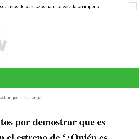
set: años de bandazos han convertido un imperio
rupo que ya no sabe qué quiere ser
MAS
SERIES
CINE
TEATRO
NEGOCIO
REDES
MORE
trar que es hijo de Julio...
ntos por demostrar que es
en el estreno de ‘¿Quién es