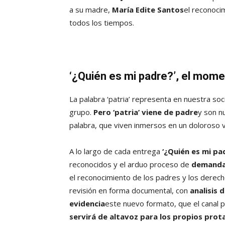
a su madre,
María Edite Santos
el reconoci
todos los tiempos.
‘¿Quién es mi padre?’, el momen
La palabra ‘patria’ representa en nuestra soc
grupo.
Pero ‘patria’ viene de padre
y son n
palabra, que viven inmersos en un doloroso 
A lo largo de cada entrega
‘¿Quién es mi pa
reconocidos y el arduo proceso de
demand
el reconocimiento de los padres y los derec
revisión en forma documental, con
analisis
evidencia
este nuevo formato, que el canal p
servirá de altavoz para los propios prot