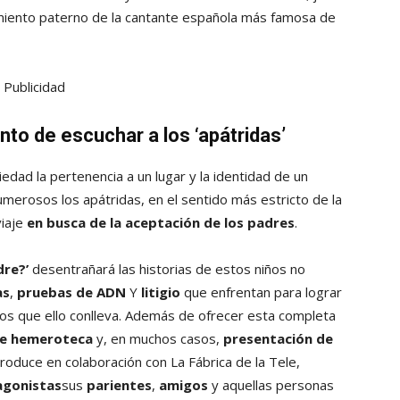
miento paterno de la cantante española más famosa de
Publicidad
to de escuchar a los ‘apátridas’
iedad la pertenencia a un lugar y la identidad de un
umerosos los apátridas, en el sentido más estricto de la
viaje
en busca de la aceptación de los padres
.
dre?’
desentrañará las historias de estos niños no
as
,
pruebas de ADN
Y
litigio
que enfrentan para lograr
hos que ello conlleva. Además de ofrecer esta completa
 de hemeroteca
y, en muchos casos,
presentación de
roduce en colaboración con La Fábrica de la Tele,
agonistas
sus
parientes
,
amigos
y aquellas personas