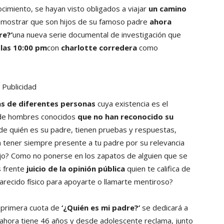
ocimiento, se hayan visto obligados a viajar
un camino
demostrar que son hijos de su famoso padre
ahora
re?’
una nueva serie documental de investigación que
las 10:00 pm
con
charlotte corredera
como
Publicidad
ias de diferentes personas
cuya existencia es el
 de hombres conocidos
que no han reconocido su
de quién es su padre, tienen pruebas y respuestas,
ca tener siempre presente a tu padre por su relevancia
hijo? Como no ponerse en los zapatos de alguien que se
s frente
juicio de la opinión pública
quien te califica de
parecido físico para apoyarte o llamarte mentiroso?
a primera cuota de
‘¿Quién es mi padre?’
se dedicará a
ahora tiene 46 años y desde adolescente reclama, junto