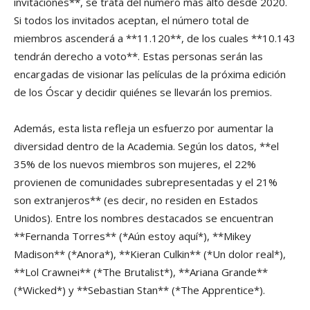
invitaciones**, se trata del número más alto desde 2020.
Si todos los invitados aceptan, el número total de
miembros ascenderá a **11.120**, de los cuales **10.143
tendrán derecho a voto**. Estas personas serán las
encargadas de visionar las películas de la próxima edición
de los Óscar y decidir quiénes se llevarán los premios.
Además, esta lista refleja un esfuerzo por aumentar la
diversidad dentro de la Academia. Según los datos, **el
35% de los nuevos miembros son mujeres, el 22%
provienen de comunidades subrepresentadas y el 21%
son extranjeros** (es decir, no residen en Estados
Unidos). Entre los nombres destacados se encuentran
**Fernanda Torres** (*Aún estoy aquí*), **Mikey
Madison** (*Anora*), **Kieran Culkin** (*Un dolor real*),
**Lol Crawnei** (*The Brutalist*), **Ariana Grande**
(*Wicked*) y **Sebastian Stan** (*The Apprentice*).