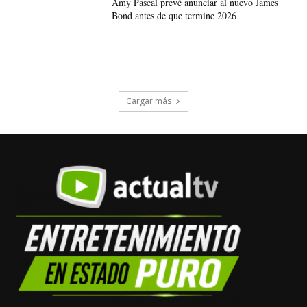
Amy Pascal prevé anunciar al nuevo James
Bond antes de que termine 2026
Cargar más