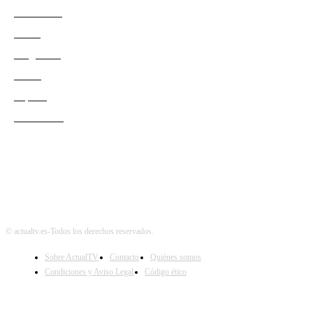
Actualidad
Series
Programas
Redes
Esports
Audiencias
© actualtv.es-Todos los derechos reservados.
Sobre ActualTV
Contacto
Quiénes somos
Condiciones y Aviso Legal
Código ético