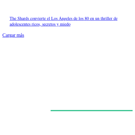
The Shards convierte el Los Ángeles de los 80 en un thriller de
adolescentes ricos, secretos y miedo
Cargar más
Últimas noticias
Netflix confirma la segunda temporada de ‘Sandokán’
y asume el relevo de la serie protagonizada por Can