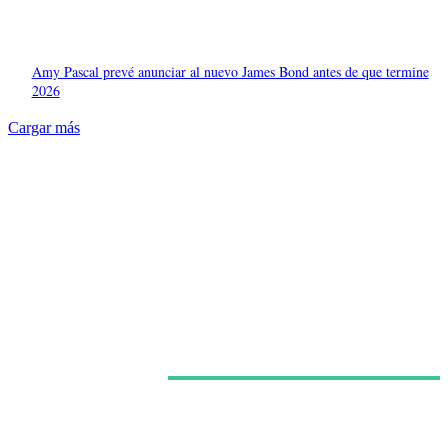
Amy Pascal prevé anunciar al nuevo James Bond antes de que termine
2026
Cargar más
Últimas noticias
Kit Connor habría sido elegido como Cíclope para la