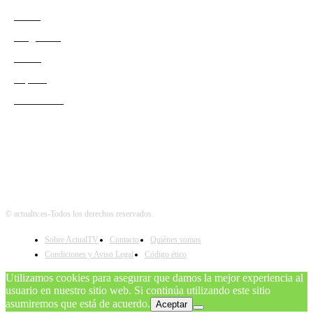
Series
Programas
Redes
Esports
Audiencias
© actualtv.es-Todos los derechos reservados.
Sobre ActualTV
Contacto
Quiénes somos
Condiciones y Aviso Legal
Código ético
Utilizamos cookies para asegurar que damos la mejor experiencia al
usuario en nuestro sitio web. Si continúa utilizando este sitio
asumiremos que está de acuerdo.
Aceptar