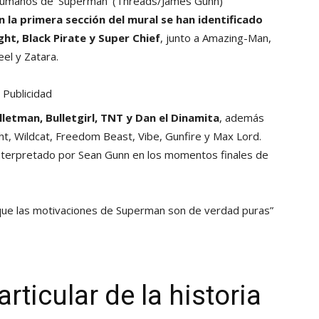
ahumanos de ‘Superman’
(Threads/James Gunn)
n la primera sección del mural se han identificado
ht, Black Pirate y Super Chief
, junto a Amazing-Man,
l y Zatara.
Publicidad
ulletman, Bulletgirl, TNT y Dan el Dinamita
, además
, Wildcat, Freedom Beast, Vibe, Gunfire y Max Lord.
 interpretado por Sean Gunn en los momentos finales de
que las motivaciones de Superman son de verdad puras”
rticular de la historia