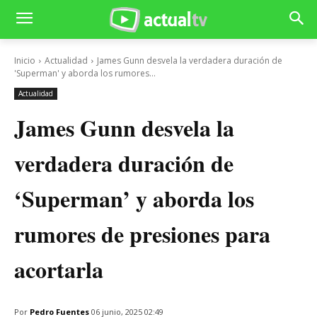
Inicio
Actualidad
James Gunn desvela la verdadera duración de
'Superman' y aborda los rumores...
Actualidad
James Gunn desvela la
verdadera duración de
‘Superman’ y aborda los
rumores de presiones para
acortarla
Por
Pedro Fuentes
06 junio, 2025 02:49