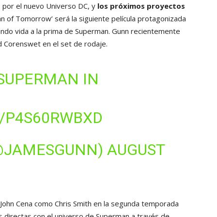
s por el nuevo Universo DC, y
los próximos proyectos
an of Tomorrow’ será la siguiente película protagonizada
 dando vida a la prima de Superman. Gunn recientemente
d Corenswet en el set de rodaje.
SUPERMAN
IN
M/P4S60RWBXD
(@JAMESGUNN)
AUGUST
de John Cena como Chris Smith en la segunda temporada
s directas con el universo de Superman a través de