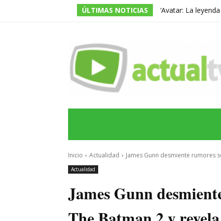
ÚLTIMAS NOTICIAS
‘Avatar: La leyend
temporada, pero ac
INICIO
ÚLTIMAS NOTICIAS
PROGRA
Inicio
Actualidad
James Gunn desmiente rumores sob
Actualidad
James Gunn desmiente
The Batman 2 y revela