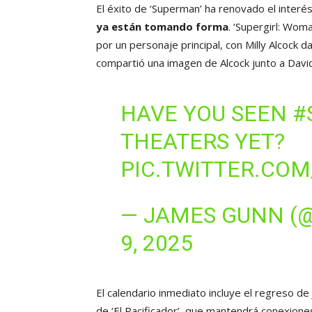
El éxito de ‘Superman’ ha renovado el interé
ya están tomando forma
. ‘Supergirl: Wom
por un personaje principal, con Milly Alcock
compartió una imagen de Alcock junto a Davi
HAVE YOU SEEN
#
THEATERS YET?
PIC.TWITTER.CO
— JAMES GUNN 
9, 2025
El calendario inmediato incluye el regreso 
de ‘El Pacificador’, que mantendrá conexione