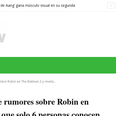
a de Aang’ gana músculo visual en su segunda
orta demasiado el viaje hacia Ba Sing Se
MAS
SERIES
CINE
TEATRO
NEGOCIO
REDES
MORE
re Robin en The Batman 2 y revela...
 rumores sobre Robin en
 que solo 6 personas conocen