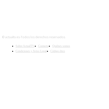
© actualtv.es-Todos los derechos reservados.
Sobre ActualTV
Contacto
Quiénes somos
Condiciones y Aviso Legal
Código ético