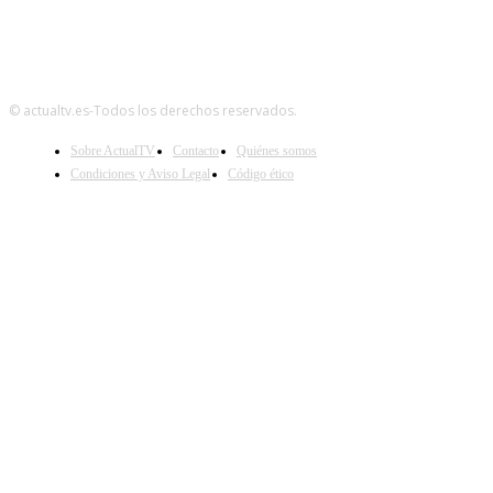
© actualtv.es-Todos los derechos reservados.
Sobre ActualTV
Contacto
Quiénes somos
Condiciones y Aviso Legal
Código ético