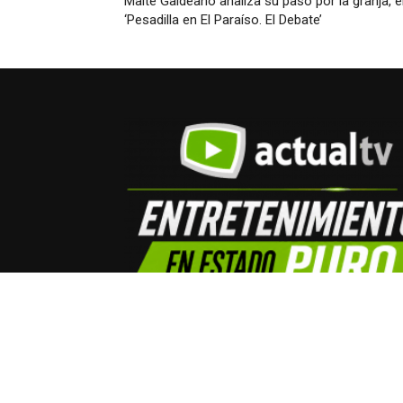
Maite Galdeano analiza su paso por la granja, 
‘Pesadilla en El Paraíso. El Debate’