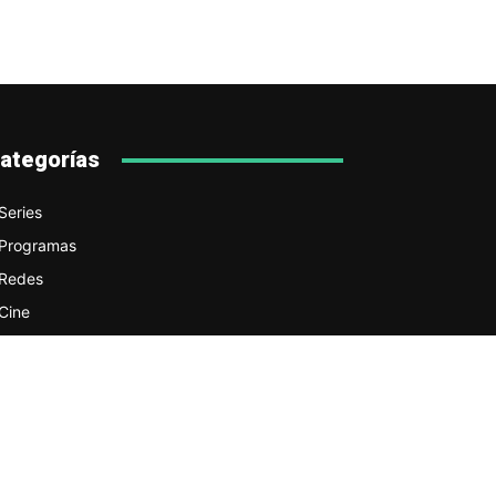
ategorías
Series
Programas
Redes
Cine
Negocio
Teatro