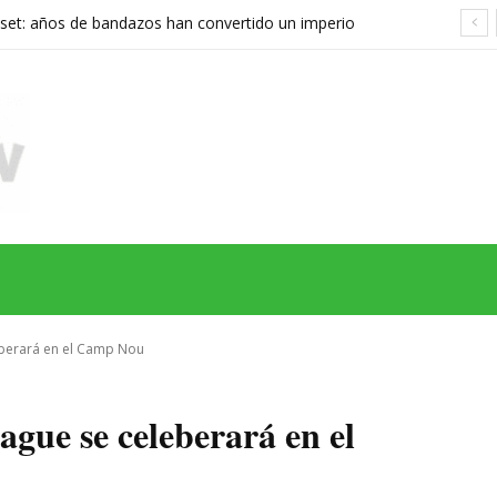
set: años de bandazos han convertido un imperio
rupo que ya no sabe qué quiere ser
MAS
SERIES
CINE
TEATRO
NEGOCIO
REDES
MORE
leberará en el Camp Nou
ague se celeberará en el