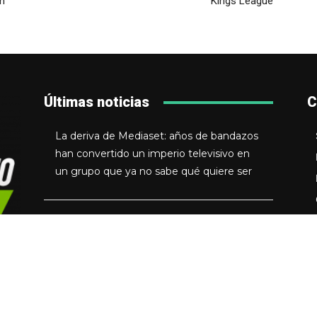
en
Kings League
Últimas noticias
C
La deriva de Mediaset: años de bandazos
han convertido un imperio televisivo en
un grupo que ya no sabe qué quiere ser
Disney ya no quiere recomendarte qué
ver: quiere controlar cómo descubres que
quieres verlo
Hollywood celebra los 4.000 millones de