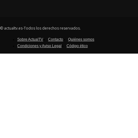
© actualtv.es-Todos los derechos reservados.
Sobre ActualTV
Contacto
Quiénes somos
Condiciones y Aviso Legal
Código ético