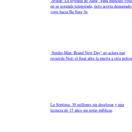
‘Avatar: La leyenda de Aang’ gana músculo visu
en su segunda temporada, pero acorta demasiado 
viaje hacia Ba Sing Se
‘Spider-Man: Brand New Day’ no aclara qué
recuerda Ned: el final abre la puerta a otra pelícu
La Séptima: 30 millones sin desglosar y una
licencia de 15 años sin notas públicas