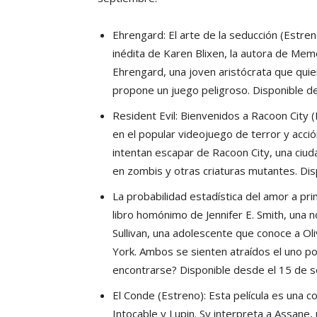
Ehrengard: El arte de la seducción (Estren
inédita de Karen Blixen, la autora de Memor
Ehrengard, una joven aristócrata que quier
propone un juego peligroso. Disponible d
Resident Evil: Bienvenidos a Racoon City (
en el popular videojuego de terror y acció
intentan escapar de Racoon City, una ciud
en zombis y otras criaturas mutantes. Di
La probabilidad estadística del amor a pri
libro homónimo de Jennifer E. Smith, una n
Sullivan, una adolescente que conoce a Oli
York. Ambos se sienten atraídos el uno por
encontrarse? Disponible desde el 15 de 
El Conde (Estreno): Esta película es una 
Intocable y Lupin. Sy interpreta a Assane