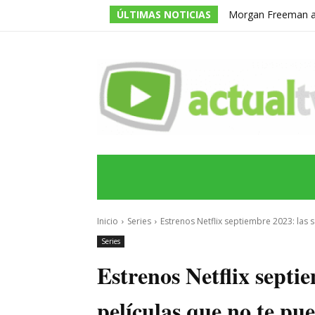
ÚLTIMAS NOTICIAS
Morgan Freeman adm
todos los guiones e
INICIO
ÚLTIMAS NOTICIAS
PROGRA
Inicio
Series
Estrenos Netflix septiembre 2023: las s
Series
Estrenos Netflix septie
películas que no te pu