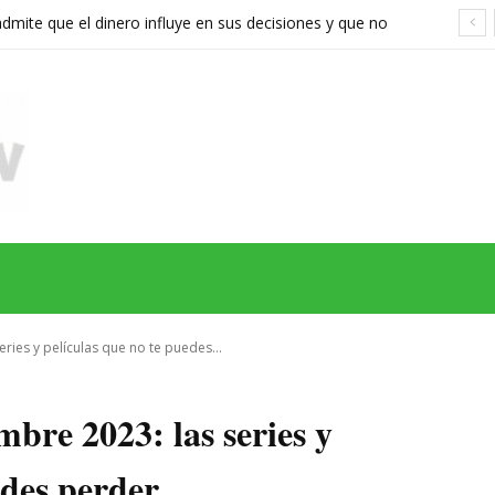
ite que el dinero influye en sus decisiones y que no
stán a la altura
MAS
SERIES
CINE
TEATRO
NEGOCIO
REDES
MORE
eries y películas que no te puedes...
mbre 2023: las series y
edes perder