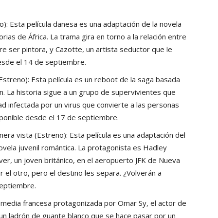
o): Esta película danesa es una adaptación de la novela
ias de África. La trama gira en torno a la relación entre
e ser pintora, y Cazotte, un artista seductor que le
esde el 14 de septiembre.
Estreno): Esta película es un reboot de la saga basada
n. La historia sigue a un grupo de supervivientes que
ad infectada por un virus que convierte a las personas
sponible desde el 17 de septiembre.
mera vista (Estreno): Esta película es una adaptación del
ovela juvenil romántica. La protagonista es Hadley
ver, un joven británico, en el aeropuerto JFK de Nueva
 el otro, pero el destino les separa. ¿Volverán a
septiembre.
comedia francesa protagonizada por Omar Sy, el actor de
, un ladrón de guante blanco que se hace pasar por un