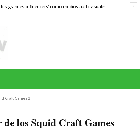
 los grandes ‘influencers’ como medios audiovisuales,
568 euros expone las grietas del sistema
MAS
SERIES
CINE
TEATRO
NEGOCIO
REDES
MORE
uid Craft Games 2
r de los Squid Craft Games