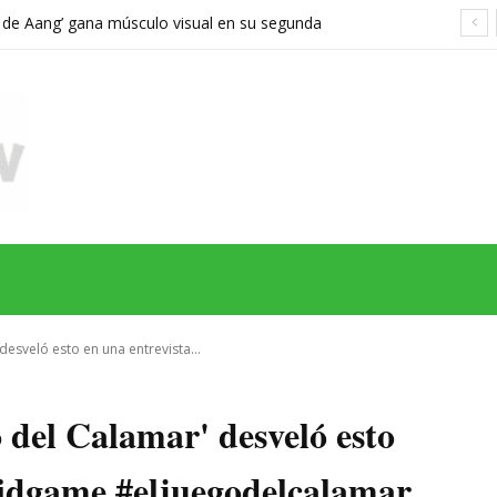
a de Aang’ gana músculo visual en su segunda
orta demasiado el viaje hacia Ba Sing Se
MAS
SERIES
CINE
TEATRO
NEGOCIO
REDES
MORE
desveló esto en una entrevista...
o del Calamar' desveló esto
uidgame #eljuegodelcalamar