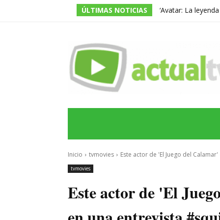
ÚLTIMAS NOTICIAS
‘Avatar: La leyend
temporada, pero ac
INICIO
ÚLTIMAS NOTICIAS
PROGRA
Inicio
tvmovies
Este actor de 'El Juego del Calamar' 
tvmovies
Este actor de 'El Jueg
en una entrevista #sq