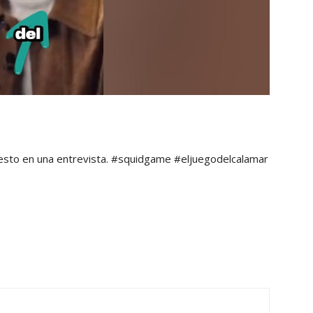
ó esto en una entrevista. #squidgame #eljuegodelcalamar