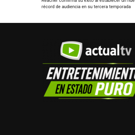
Reacher confirma su éxito al establecer un nu
récord de audiencia en su tercera temporada