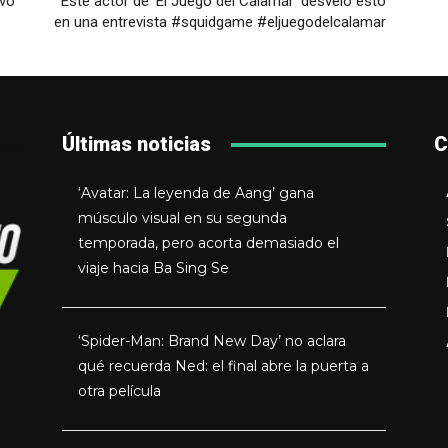
evo
Este actor de 'El Juego del Calamar' desveló esto
en una entrevista #squidgame #eljuegodelcalamar
Últimas noticias
C
‘Avatar: La leyenda de Aang’ gana
músculo visual en su segunda
temporada, pero acorta demasiado el
viaje hacia Ba Sing Se
‘Spider-Man: Brand New Day’ no aclara
qué recuerda Ned: el final abre la puerta a
otra película