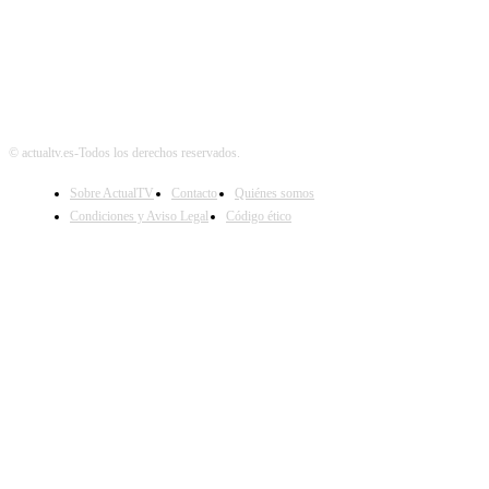
© actualtv.es-Todos los derechos reservados.
Sobre ActualTV
Contacto
Quiénes somos
Condiciones y Aviso Legal
Código ético