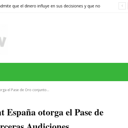
ite que el dinero influye en sus decisiones y que no
stán a la altura
MAS
SERIES
CINE
TEATRO
NEGOCIO
REDES
MORE
orga el Pase de Oro conjunto...
t España otorga el Pase de
erceras Audiciones