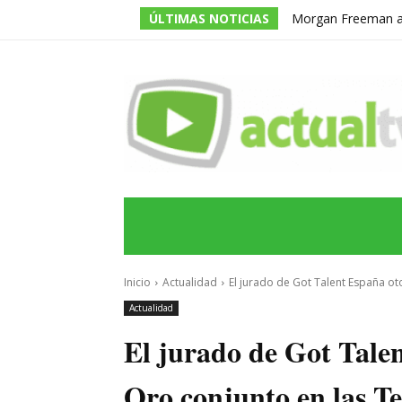
ÚLTIMAS NOTICIAS
Morgan Freeman adm
todos los guiones e
INICIO
ÚLTIMAS NOTICIAS
PROGRA
Inicio
Actualidad
El jurado de Got Talent España ot
Actualidad
El jurado de Got Talen
Oro conjunto en las T