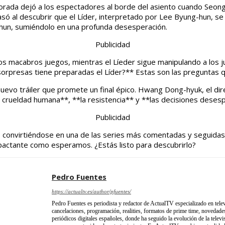
da dejó a los espectadores al borde del asiento cuando Seong G
asó al descubrir que el Líder, interpretado por Lee Byung-hun, se 
i-hun, sumiéndolo en una profunda desesperación.
Publicidad
a los macabros juegos, mientras el Líeder sigue manipulando a los
orpresas tiene preparadas el Líder?** Estas son las preguntas qu
uevo tráiler que promete un final épico. Hwang Dong-hyuk, el di
la crueldad humana**, **la resistencia** y **las decisiones deses
Publicidad
 convirtiéndose en una de las series más comentadas y seguidas 
mpactante como esperamos. ¿Estás listo para descubrirlo?
Pedro Fuentes
https://actualtv.es/author/pfuentes/
Pedro Fuentes es periodista y redactor de ActualTV especializado en telev
cancelaciones, programación, realities, formatos de prime time, novedades
periódicos digitales españoles, donde ha seguido la evolución de la televi