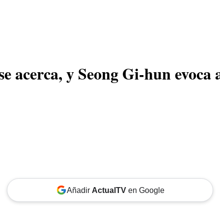
CINE
TEATRO
NEGOCIO
REDES
MORE
r se acerca, y Seong Gi-hun evoca
Añadir
ActualTV
en Google