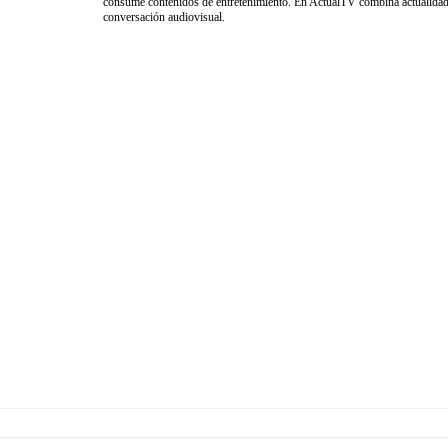
consume contenidos de entretenimiento. En ActualTV combina actualidad, 
conversación audiovisual.