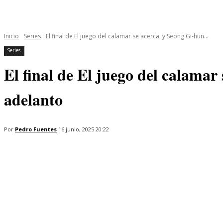
INICIO
ÚLTIMAS NOTICIAS
PROGRAMAS
SERIES
Inicio
Series
El final de El juego del calamar se acerca, y Seong Gi-hun...
Series
El final de El juego del calama
adelanto
Por
Pedro Fuentes
16 junio, 2025 20:22