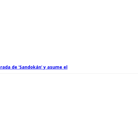
rada de ‘Sandokán’ y asume el
por Can Yaman