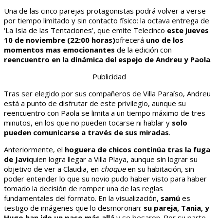
Una de las cinco parejas protagonistas podrá volver a verse
por tiempo limitado y sin contacto físico: la octava entrega de
‘La Isla de las Tentaciones’, que emite Telecinco
este jueves
10 de noviembre (22:00 horas)
ofrecerá
uno de los
momentos mas emocionantes
de la edición con
reencuentro en la dinámica del espejo de Andreu y Paola
.
Publicidad
Tras ser elegido por sus compañeros de Villa Paraíso, Andreu
está a punto de disfrutar de este privilegio, aunque su
reencuentro con Paola se limita a un tiempo máximo de tres
minutos, en los que no pueden tocarse ni hablar y
solo
pueden comunicarse a través de sus miradas
.
Anteriormente, el
hoguera de chicos
continúa tras la fuga
de Javi
quien logra llegar a Villa Playa, aunque sin lograr su
objetivo de ver a Claudia, en
choque
en su habitación, sin
poder entender lo que su novio pudo haber visto para haber
tomado la decisión de romper una de las reglas
fundamentales del formato. En la visualización,
samú
es
testigo de imágenes que lo desmoronan:
su pareja, Tania, y
Hugo han ido un paso más allá
y se besaron. Por su parte,