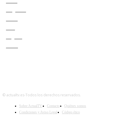
Series
Programas
Redes
Cine
Negocio
Teatro
© actualtv.es-Todos los derechos reservados.
Sobre ActualTV
Contacto
Quiénes somos
Condiciones y Aviso Legal
Código ético