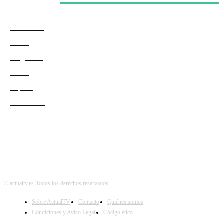
Categorías
Actualidad
Series
Programas
Redes
Esports
Audiencias
© actualtv.es-Todos los derechos reservados.
Sobre ActualTV
Contacto
Quiénes somos
Condiciones y Aviso Legal
Código ético