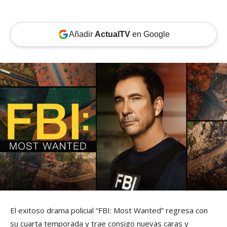
Añadir
ActualTV
en Google
El exitoso drama policial “FBI: Most Wanted” regresa con
su cuarta temporada y trae consigo nuevas caras y