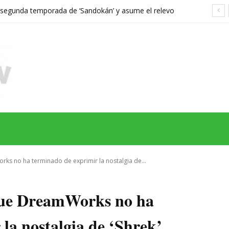
a segunda temporada de ‘Sandokán’ y asume el relevo
gonizada por Can Yaman
MAS
SERIES
CINE
TEATRO
NEGOCIO
REDES
MORE
s no ha terminado de exprimir la nostalgia de...
que DreamWorks no ha
la nostalgia de ‘Shrek’