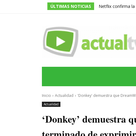
ÚLTIMAS NOTICIAS
Netflix confirma l
de la serie prota
INICIO
ÚLTIMAS NOTICIAS
PROGRA
Inicio
Actualidad
'Donkey' demuestra que DreamWork
Actualidad
‘Donkey’ demuestra 
terminado de exprimir 