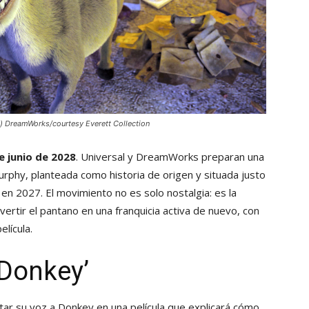
) DreamWorks/courtesy Everett Collection
e junio de 2028
. Universal y DreamWorks preparan una
urphy, planteada como historia de origen y situada justo
en 2027. El movimiento no es solo nostalgia: es la
rtir el pantano en una franquicia activa de nuevo, con
lícula.
Donkey’
tar su voz a Donkey en una película que explicará cómo