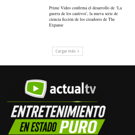
Prime Video confirma el desarrollo de ‘La
guerra de los cautivos’, la nueva serie de
ciencia ficción de los creadores de The
Expanse
Cargar más