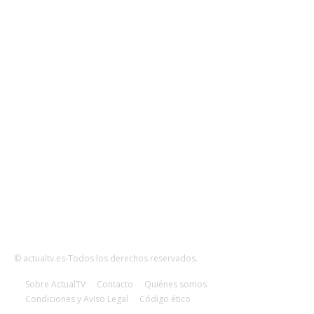
Actualidad
Series
Programas
Redes
Esports
Audiencias
© actualtv.es-Todos los derechos reservados.
Sobre ActualTV
Contacto
Quiénes somos
Condiciones y Aviso Legal
Código ético