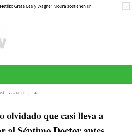
n Netflix: Greta Lee y Wagner Moura sostienen un
co cuyo misterio pierde fuerza al resolverse
MAS
SERIES
CINE
TEATRO
NEGOCIO
REDES
MORE
i lleva a una mujer a...
olvidado que casi lleva a
ar al Séptimo Doctor antes