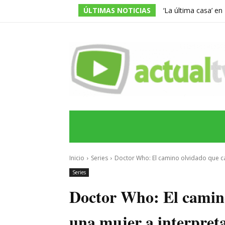
ÚLTIMAS NOTICIAS
‘La última casa’ e
encierro apocalípti
INICIO
ÚLTIMAS NOTICIAS
PROGRA
Inicio
Series
Doctor Who: El camino olvidado que cas
Series
Doctor Who: El camino 
una mujer a interpret