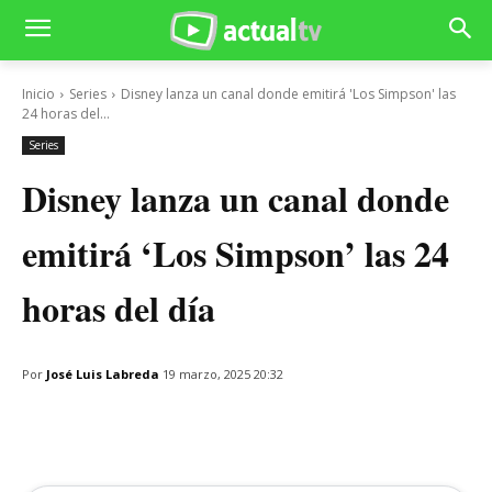
Inicio
Series
Disney lanza un canal donde emitirá 'Los Simpson' las
24 horas del...
Series
Disney lanza un canal donde
emitirá ‘Los Simpson’ las 24
horas del día
Por
José Luis Labreda
19 marzo, 2025 20:32