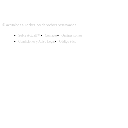
© actualtv.es-Todos los derechos reservados.
Sobre ActualTV
Contacto
Quiénes somos
Condiciones y Aviso Legal
Código ético