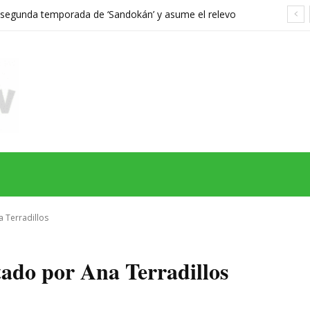
a segunda temporada de ‘Sandokán’ y asume el relevo
gonizada por Can Yaman
MAS
SERIES
CINE
TEATRO
NEGOCIO
REDES
MORE
a Terradillos
tado por Ana Terradillos