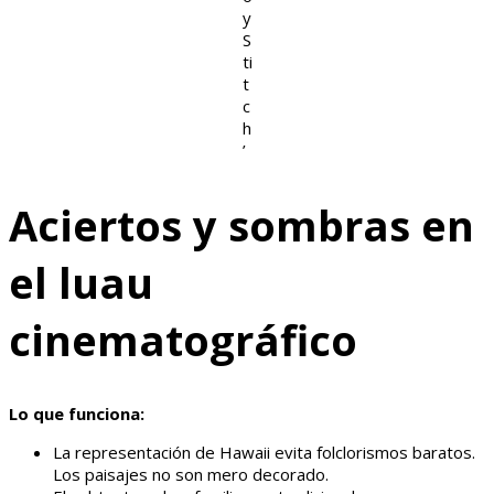
y
S
ti
t
c
h
’
Aciertos y sombras en
el luau
cinematográfico
Lo que funciona:
La representación de Hawaii evita folclorismos baratos.
Los paisajes no son mero decorado.