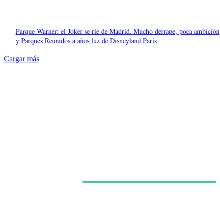
Parque Warner: el Joker se ríe de Madrid. Mucho derrape, poca ambición
y Parques Reunidos a años luz de Disneyland París
Cargar más
Últimas noticias
España ya regula a los grandes ‘influencers’ como