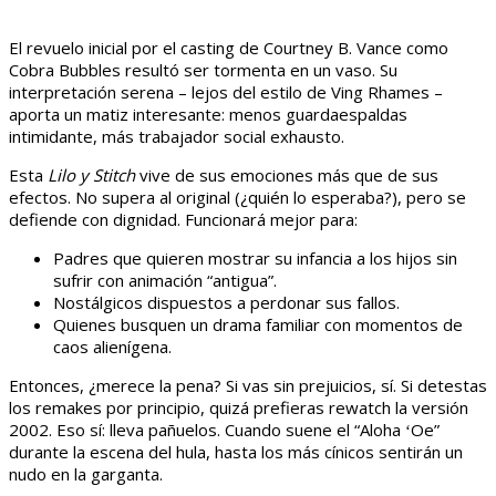
El revuelo inicial por el casting de Courtney B. Vance como
Cobra Bubbles resultó ser tormenta en un vaso. Su
interpretación serena – lejos del estilo de Ving Rhames –
aporta un matiz interesante: menos guardaespaldas
intimidante, más trabajador social exhausto.
Esta
Lilo y Stitch
vive de sus emociones más que de sus
efectos. No supera al original (¿quién lo esperaba?), pero se
defiende con dignidad. Funcionará mejor para:
Padres que quieren mostrar su infancia a los hijos sin
sufrir con animación “antigua”.
Nostálgicos dispuestos a perdonar sus fallos.
Quienes busquen un drama familiar con momentos de
caos alienígena.
Entonces, ¿merece la pena? Si vas sin prejuicios, sí. Si detestas
los remakes por principio, quizá prefieras rewatch la versión
2002. Eso sí: lleva pañuelos. Cuando suene el “Aloha ʻOe”
durante la escena del hula, hasta los más cínicos sentirán un
nudo en la garganta.