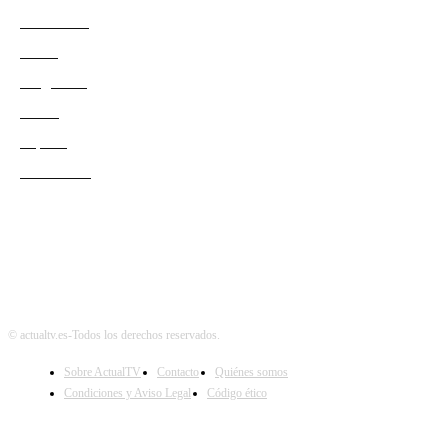
Actualidad
Series
Programas
Redes
Esports
Audiencias
© actualtv.es-Todos los derechos reservados.
Sobre ActualTV
Contacto
Quiénes somos
Condiciones y Aviso Legal
Código ético