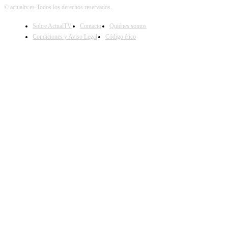
© actualtv.es-Todos los derechos reservados.
Sobre ActualTV
Contacto
Quiénes somos
Condiciones y Aviso Legal
Código ético