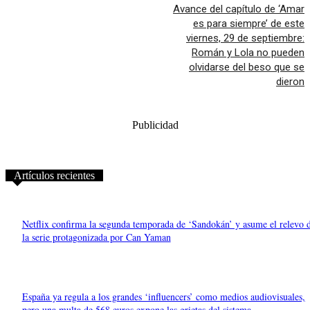
Avance del capítulo de ‘Amar
es para siempre’ de este
viernes, 29 de septiembre:
Román y Lola no pueden
olvidarse del beso que se
dieron
Publicidad
Artículos recientes
Netflix confirma la segunda temporada de ‘Sandokán’ y asume el relevo 
la serie protagonizada por Can Yaman
España ya regula a los grandes ‘influencers’ como medios audiovisuales,
pero una multa de 568 euros expone las grietas del sistema