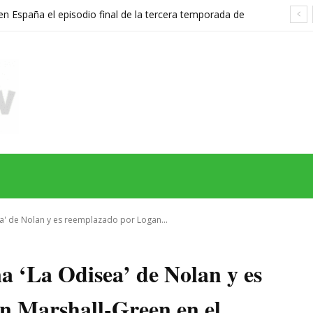
 España el episodio final de la tercera temporada de
n’ a esta fecha y hora
MAS
SERIES
CINE
TEATRO
NEGOCIO
REDES
MORE
' de Nolan y es reemplazado por Logan...
 ‘La Odisea’ de Nolan y es
n Marshall-Green en el