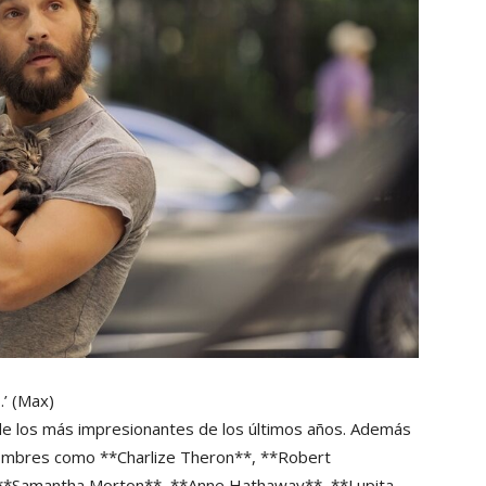
…’
(Max)
 de los más impresionantes de los últimos años. Además
 nombres como **Charlize Theron**, **Robert
, **Samantha Morton**, **Anne Hathaway**, **Lupita