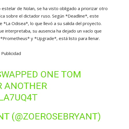
o estelar de Nolan, se ha visto obligado a priorizar otro
fica sobre el dictador ruso. Según *Deadline*, este
*La Odisea*, lo que llevó a su salida del proyecto.
ue interpretaba, su ausencia ha dejado un vacío que
 *Prometheus* y *Upgrade*, está listo para llenar.
Publicidad
 SWAPPED ONE TOM
R ANOTHER
ZLA7UQ4T
ANT (@ZOEROSEBRYANT)