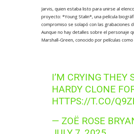
Jarvis, quien estaba listo para unirse al elenc
proyecto: *Young Stalin*, una película biográ
compromiso se solapó con las grabaciones de 
Aunque no hay detalles sobre el personaje q
Marshall-Green, conocido por películas como
I’M CRYING THEY
HARDY CLONE FO
HTTPS://T.CO/Q9
— ZOË ROSE BRY
JULY 7, 2025