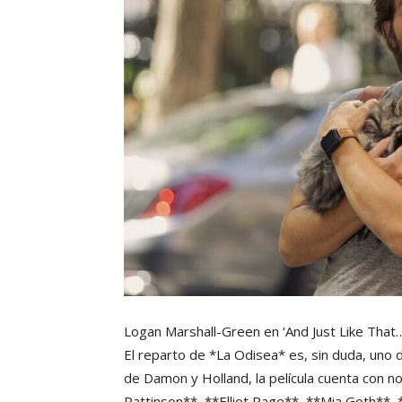
Logan Marshall-Green en ‘And Just Like That
El reparto de *La Odisea* es, sin duda, uno
de Damon y Holland, la película cuenta con
Pattinson**, **Elliot Page**, **Mia Goth**