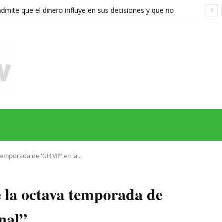
ite que el dinero influye en sus decisiones y que no
stán a la altura
MAS
SERIES
CINE
TEATRO
NEGOCIO
REDES
MORE
emporada de 'GH VIP' en la...
 la octava temporada de
nal”