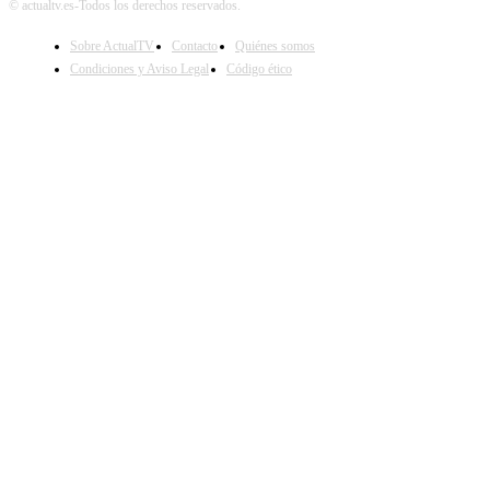
© actualtv.es-Todos los derechos reservados.
Sobre ActualTV
Contacto
Quiénes somos
Condiciones y Aviso Legal
Código ético