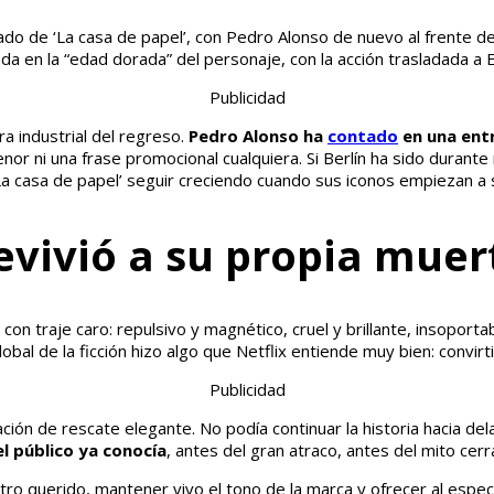
vado de ‘La casa de papel’, con Pedro Alonso de nuevo al frente d
da en la “edad dorada” del personaje, con la acción trasladada a 
Publicidad
ra industrial del regreso.
Pedro Alonso ha
contado
en una entr
nor ni una frase promocional cualquiera. Si Berlín ha sido duran
 ‘La casa de papel’ seguir creciendo cuando sus iconos empiezan a 
evivió a su propia muer
on traje caro: repulsivo y magnético, cruel y brillante, insoportab
lobal de la ficción hizo algo que Netflix entiende muy bien: convirt
Publicidad
ión de rescate elegante. No podía continuar la historia hacia dela
l público ya conocía
, antes del gran atraco, antes del mito cerra
stro querido, mantener vivo el tono de la marca y ofrecer al es