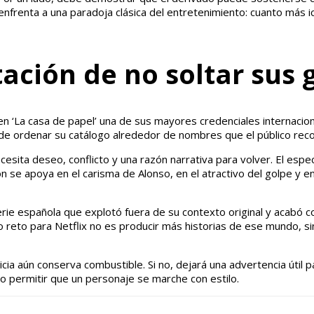
enfrenta a una paradoja clásica del entretenimiento: cuanto más icó
ntación de no soltar su
 ‘La casa de papel’ una de sus mayores credenciales internaciona
no de ordenar su catálogo alrededor de nombres que el público re
cesita deseo, conflicto y una razón narrativa para volver. El esp
zón se apoya en el carisma de Alonso, en el atractivo del golpe y e
erie española que explotó fuera de su contexto original y acabó c
 reto para Netflix no es producir más historias de ese mundo, si
quicia aún conserva combustible. Si no, dejará una advertencia útil
o permitir que un personaje se marche con estilo.