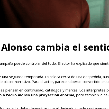
Alonso cambia el senti
mpaña puede controlar del todo. El actor ha explicado que siente 
que una segunda temporada. La coloca cerca de una despedida, au
placer narrativo. Para el actor, parece haberse convertido en una
as piensan en continuidad, catálogos y marcas. Los intérpretes 
do a Pedro Alonso una proyección enorme
, pero también le ha
 Por un lado, debe demostrar que el derivado puede sostenerse 