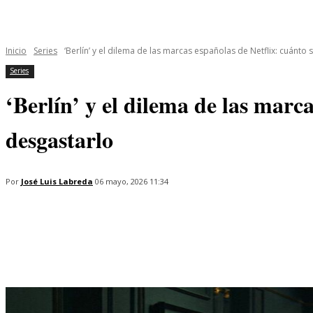
INICIO
ÚLTIMAS NOTICIAS
PROGRAMAS
SERIES
Inicio
Series
‘Berlín’ y el dilema de las marcas españolas de Netflix: cuánto se
Series
‘Berlín’ y el dilema de las marca
desgastarlo
Por
José Luis Labreda
06 mayo, 2026 11:34