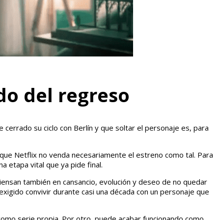
do del regreso
cerrado su ciclo con Berlín y que soltar el personaje es, para
nque Netflix no venda necesariamente el estreno como tal. Para
 etapa vital que ya pide final.
piensan también en cansancio, evolución y deseo de no quedar
 exigido convivir durante casi una década con un personaje que
como serie propia. Por otro, puede acabar funcionando como