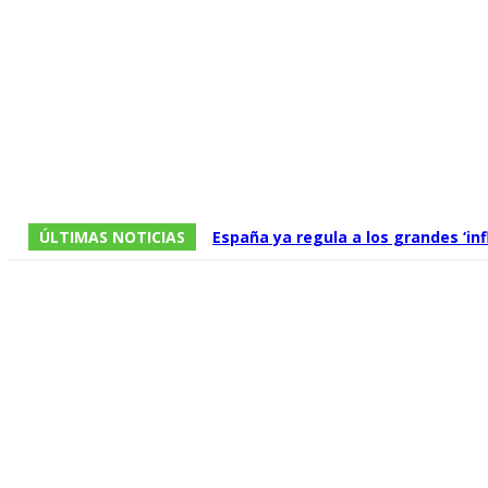
ÚLTIMAS NOTICIAS
España ya regula a los grandes ‘i
audiovisuales, pero una multa de 5
del sistema