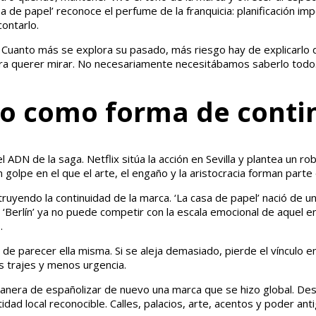
sa de papel’ reconoce el perfume de la franquicia: planificación im
ontarlo.
. Cuanto más se explora su pasado, más riesgo hay de explicarlo 
para querer mirar. No necesariamente necesitábamos saberlo todo
lujo como forma de cont
ADN de la saga. Netflix sitúa la acción en Sevilla y plantea un r
n golpe en el que el arte, el engaño y la aristocracia forman parte 
yendo la continuidad de la marca. ‘La casa de papel’ nació de un
‘Berlín’ ya no puede competir con la escala emocional de aquel en
o
.
r de parecer ella misma. Si se aleja demasiado, pierde el vínculo e
s trajes y menos urgencia.
manera de españolizar de nuevo una marca que se hizo global. Despu
idad local reconocible. Calles, palacios, arte, acentos y poder a