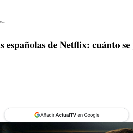
CINE
TEATRO
NEGOCIO
REDES
MORE
...
s españolas de Netflix: cuánto se 
Añadir
ActualTV
en Google