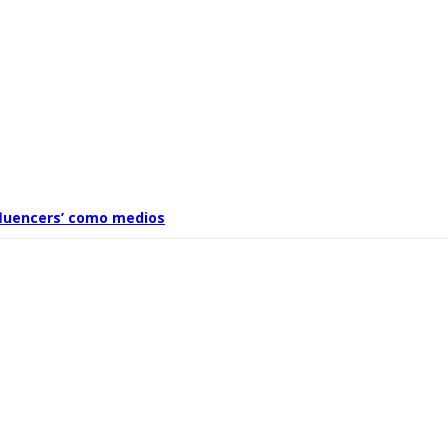
nfluencers’ como medios
68 euros expone las grietas