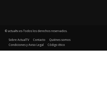
© actualtv.es-Todos los derechos reservados.
Sobre ActualTV
Contacto
Quiénes somos
Condiciones y Aviso Legal
Código ético