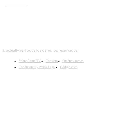
Audiencias
© actualtv.es-Todos los derechos reservados.
Sobre ActualTV
Contacto
Quiénes somos
Condiciones y Aviso Legal
Código ético